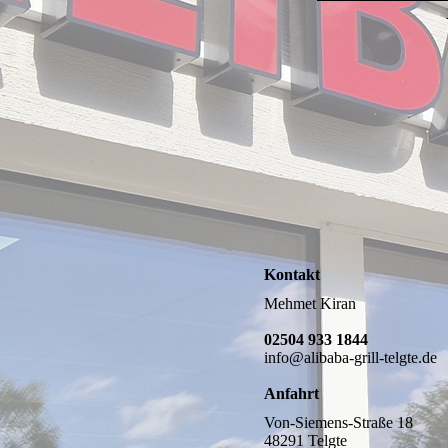
Kontakt
Mehmet Kiran
02504 933 1844
info@alibaba-grill-telgte.de
Anfahrt
Von-Siemens-Straße 18
48291 Telgte