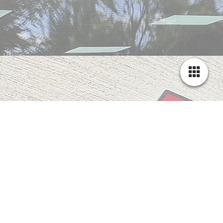
Datenschutz
Allgemeiner Hinweis und Pflichtinformationen
Benennung der verantwortlichen Stelle
Die verantwortliche Stelle für die Datenverarbeitung auf dieser
Website ist:
Alibaba Grill
Mehmet Kiran
Von-Siemens-Straße 18
48291 Telgte
Die verantwortliche Stelle entscheidet allein oder gemeinsam mit